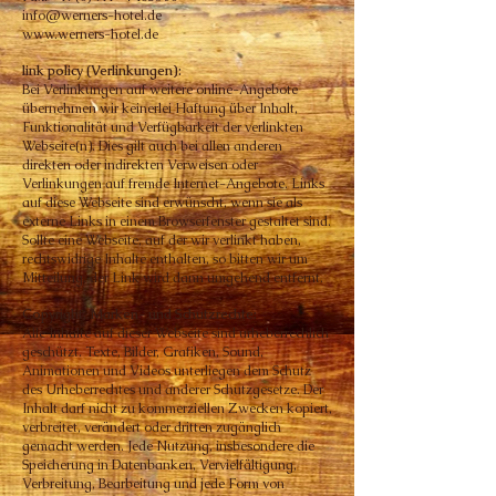
info@werners-hotel.de
www.werners-hotel.de
link policy (Verlinkungen):
Bei Verlinkungen auf weitere online-Angebote
übernehmen wir keinerlei Haftung über Inhalt,
Funktionalität und Verfügbarkeit der verlinkten
Webseite(n). Dies gilt auch bei allen anderen
direkten oder indirekten Verweisen oder
Verlinkungen auf fremde Internet-Angebote.
Links
auf diese Webseite sind erwünscht, wenn sie als
externe Links in einem Browserfenster gestaltet sind.
Sollte eine Webseite, auf der wir
verlinkt haben,
rechtswidrige Inhalte enthalten, so bitten wir um
Mitteilung, der Link wird dann umgehend entfernt.
Copyright, Marken- und Schutzrechte:
Alle Inhalte auf dieser Webseite sind urheberrechlich
geschützt. Texte, Bilder, Grafiken, Sound,
Animationen und Videos unterliegen dem S
chutz
des Urheberrechtes und anderer Schutzgesetze. Der
Inhalt darf nicht zu kommerziellen Zwecken kopiert,
verbreitet, verändert oder
dritten zugänglich
gemacht werden. Jede Nutzung, insbesondere die
Speicherung in Datenbanken, Vervielfältigung,
Verbreitung, Bearbeitung
und jede Form von