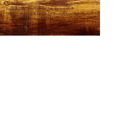
Aufsichtsbehörden (für den nichtöffentlichen
Bereich) mit Anschrift finden Sie unter:
https://www.bfdi.bund.de/SharedDocs/Adressen/L
fD/Bayern.html?nn=5217144
Zwecke der Datenverarbeitung durch die
verantwortliche Stelle und Dritte
Wir verarbeiten Ihre personenbezogenen Daten nur
zu den in dieser Datenschutzerklärung genannten
Zwecken. Eine Übermittlung Ihrer persönlichen
Daten an Dritte zu anderen als den genannten
Zwecken findet nicht statt. Wir geben Ihre
persönlichen Daten nur an Dritte weiter, wenn:
Sie Ihre ausdrückliche Einwilligung dazu erteilt
haben, die Verarbeitung zur Abwicklung eines
Vertrags mit Ihnen erforderlich ist, die Verarbeitung
zur Erfüllung einer rechtlichen Verpflichtung
erforderlich ist, die Verarbeitung zur Wahrung
berechtigter Interessen erforderlich ist und kein
Grund zur Annahme besteht, dass Sie ein
überwiegendes schutzwürdiges Interesse an der
Nichtweitergabe Ihrer Daten haben
Löschung bzw. Sperrung der Daten
Wir halten uns an die Grundsätze der
Datenvermeidung und Datensparsamkeit. Wir
speichern Ihre personenbezogenen Daten daher nur
so lange, wie dies zur Erreichung der hier genannten