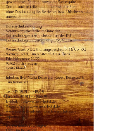
gewerblichen Nutzung sowie die Weitergabe an
Dritte - auch in teilen und überarbeiteter Form -
ohne Zustimmung
des Betriebers bzw. Urhebers sind
untersagt.
Datenschutzerklärung
Verantwortliche Stelle im Sinne der
Datenschutzgesetze, insbesondere der EU-
Datenschutzgrundverordnung (DSGVO), ist:
Werner Gastro UG (haftungsbeschränkt) & Co. KG
Werners Hotel, Tim´s Kitchen & La Tasca
Friedrichstrasse 20/22
90762 Fürth / Bayern
Deutschland
Inhaber: Ilva-Maria Reinwald, Robert Reinwald &
Tim Reinwald
Tel.
+49 (0) 911 - 74056 0
Fax.
+49 (0) 911 - 74056 30
E-Mail: info@werners-hotel.de
Website/n: www.werners-hotel.de,
www.timskitchenfuerth.com & www.latasca-
tapas.de
Datenschutzbeauftragter
Herr Tim Reinwald