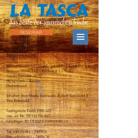
RESERVAR
Impressum
Werner Gastro UG (haftungsbeschränkt) & Co. KG
Werners Hotel, Tim´s Kitchen & La Tasca
Friedrichstrasse 20/22
90762 Fürth / Bayern
Deutschland
Inhaber: Ilva-Maria Reinwald, Robert Reinwald &
Tim Reinwald
Amtsgericht Fürth HRB 622
Ust.-id-Nr.: DE132 751 817
Gläubiger-ID: DE82ZZZ00000848116
Tel.
+49 (0) 911 - 74056 0
Fax.
+49 (0) 911 - 74056 30