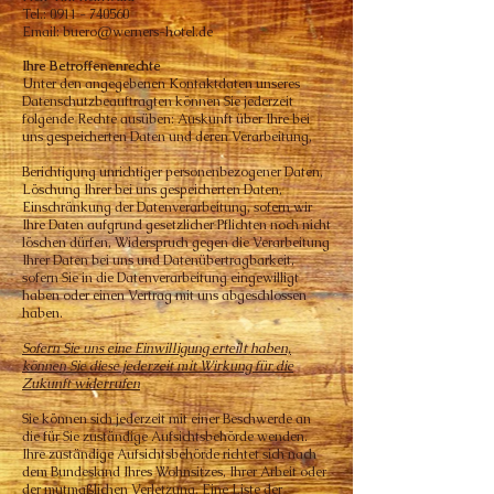
Tel.:
0911 - 740560
Email:
buero@werners-hotel.de
Ihre Betroffenenrechte
Unter den angegebenen Kontaktdaten unseres
Datenschutzbeauftragten können Sie jederzeit
folgende Rechte ausüben: Auskunft über Ihre bei
uns gespeicherten Daten und deren Verarbeitung,
Berichtigung unrichtiger personenbezogener Daten,
Löschung Ihrer bei uns gespeicherten Daten,
Einschränkung der Datenverarbeitung, sofern wir
Ihre Daten aufgrund gesetzlicher Pflichten noch nicht
löschen dürfen, Widerspruch gegen die Verarbeitung
Ihrer Daten bei uns und Datenübertragbarkeit,
sofern Sie in die Datenverarbeitung eingewilligt
haben oder einen Vertrag mit uns abgeschlossen
haben.
Sofern Sie uns eine Einwilligung erteilt haben,
können Sie diese jederzeit mit Wirkung für die
Zukunft widerrufen
Sie können sich jederzeit mit einer Beschwerde an
die für Sie zuständige Aufsichtsbehörde wenden.
Ihre zuständige Aufsichtsbehörde richtet sich nach
dem Bundesland Ihres Wohnsitzes, Ihrer Arbeit oder
der mutmaßlichen Verletzung. Eine Liste der